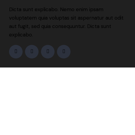
Dicta sunt explicabo. Nemo enim ipsam
voluptatem quia voluptas sit aspernatur aut odit
aut fugit, sed quia consequuntur. Dicta sunt
explicabo.