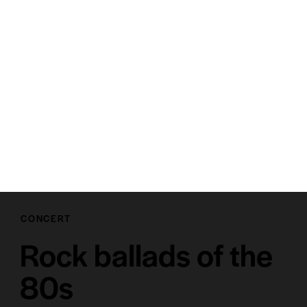
CONCERT
Rock ballads of the
80s